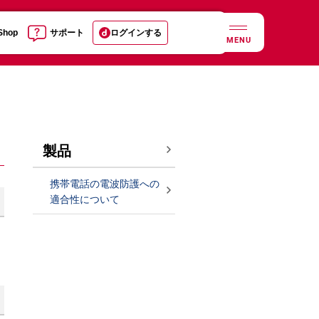
 Shop
サポート
ログインする
MENU
製品
携帯電話の電波防護への
適合性について