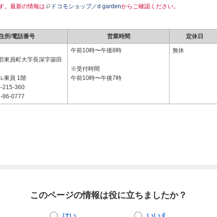
す。最新の情報は
ドコモショップ／d garden
からご確認ください。
住所/電話番号
営業時間
定休日
5
午前10時〜午後8時
無休
郡東員町大字長深字築田
※受付時間
ル東員 1階
午前10時〜午後7時
-215-360
-86-0777
このページの情報は役に立ちましたか？
はい
いいえ