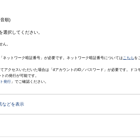
音順)
を選択してください。
せん。
「ネットワーク暗証番号」が必要です。ネットワーク暗証番号については
こちら
を
境にてアクセスいただいた場合は「dアカウントのID／パスワード」が必要です。ドコ
ントの発行が可能です。
ント発行
」でご確認ください。
店などを表示