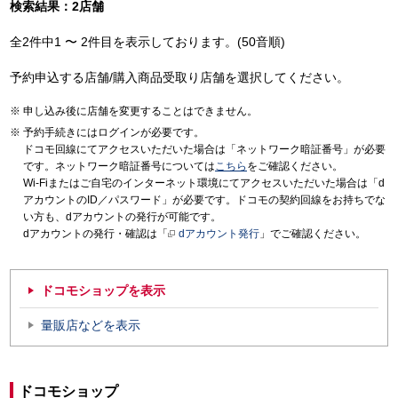
検索結果：2店舗
全2件中1 〜 2件目を表示しております。(50音順)
予約申込する店舗/購入商品受取り店舗を選択してください。
申し込み後に店舗を変更することはできません。
予約手続きにはログインが必要です。
ドコモ回線にてアクセスいただいた場合は「ネットワーク暗証番号」が必要
です。ネットワーク暗証番号については
こちら
をご確認ください。
Wi-Fiまたはご自宅のインターネット環境にてアクセスいただいた場合は「d
アカウントのID／パスワード」が必要です。ドコモの契約回線をお持ちでな
い方も、dアカウントの発行が可能です。
dアカウントの発行・確認は「
dアカウント発行
」でご確認ください。
ドコモショップを表示
量販店などを表示
ドコモショップ