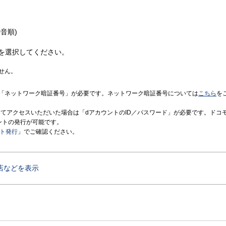
音順)
を選択してください。
せん。
「ネットワーク暗証番号」が必要です。ネットワーク暗証番号については
こちら
を
境にてアクセスいただいた場合は「dアカウントのID／パスワード」が必要です。ドコ
ントの発行が可能です。
ント発行
」でご確認ください。
店などを表示