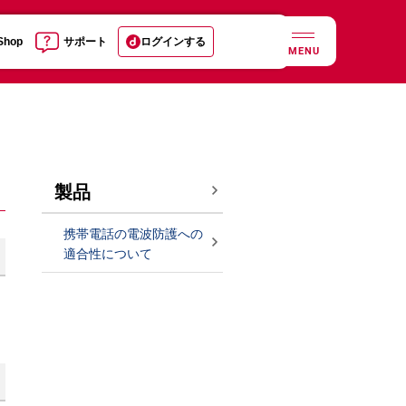
 Shop
サポート
ログインする
MENU
製品
携帯電話の電波防護への
適合性について