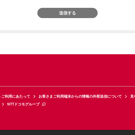
送信する
トご利用にあたって
お客さまご利用端末からの情報の外部送信について
見
NTTドコモグループ