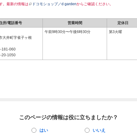
す。最新の情報は
ドコモショップ／d garden
からご確認ください。
住所/電話番号
営業時間
定休日
1
午前9時30分〜午後6時30分
第3火曜
市大井町字雀子ヶ根
-181-060
-20-1050
このページの情報は役に立ちましたか？
はい
いいえ