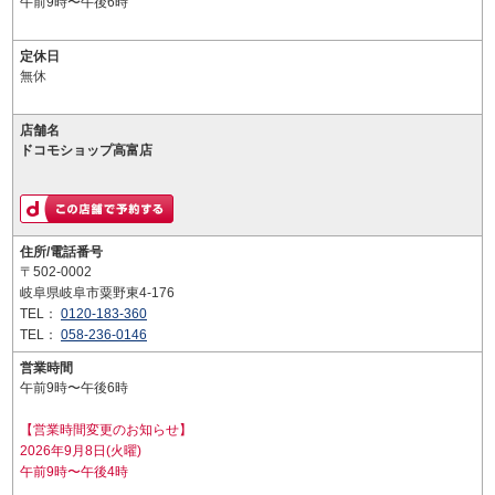
午前9時〜午後6時
定休日
無休
店舗名
ドコモショップ高富店
住所/電話番号
〒502-0002
岐阜県岐阜市粟野東4-176
TEL：
0120-183-360
TEL：
058-236-0146
営業時間
午前9時〜午後6時
【営業時間変更のお知らせ】
2026年9月8日(火曜)
午前9時〜午後4時