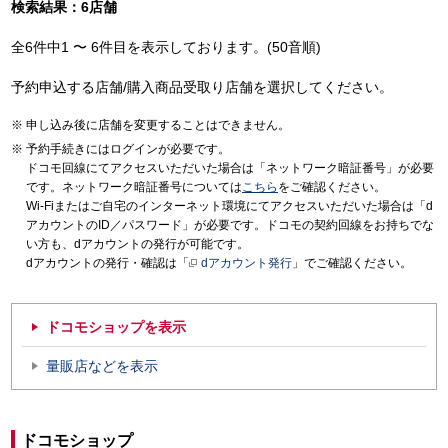
検索結果：6店舗
全6件中1 〜 6件目を表示しております。(50音順)
予約申込する店舗/購入商品受取り店舗を選択してください。
申し込み後に店舗を変更することはできません。
予約手続きにはログインが必要です。
ドコモ回線にてアクセスいただいた場合は「ネットワーク暗証番号」が必要
です。ネットワーク暗証番号については
こちら
をご確認ください。
Wi-Fiまたはご自宅のインターネット環境にてアクセスいただいた場合は「d
アカウントのID／パスワード」が必要です。ドコモの契約回線をお持ちでな
い方も、dアカウントの発行が可能です。
dアカウントの発行・確認は「
dアカウント発行
」でご確認ください。
ドコモショップを表示
量販店などを表示
ドコモショップ