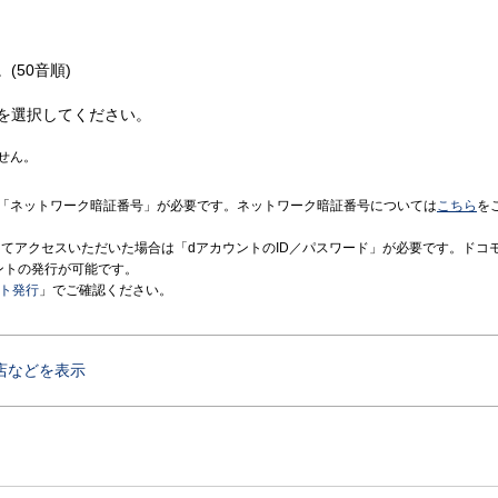
(50音順)
を選択してください。
せん。
「ネットワーク暗証番号」が必要です。ネットワーク暗証番号については
こちら
を
境にてアクセスいただいた場合は「dアカウントのID／パスワード」が必要です。ドコ
ントの発行が可能です。
ント発行
」でご確認ください。
店などを表示