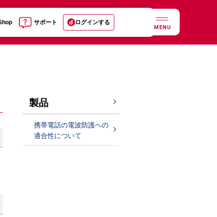
 Shop
サポート
ログインする
MENU
製品
携帯電話の電波防護への
適合性について