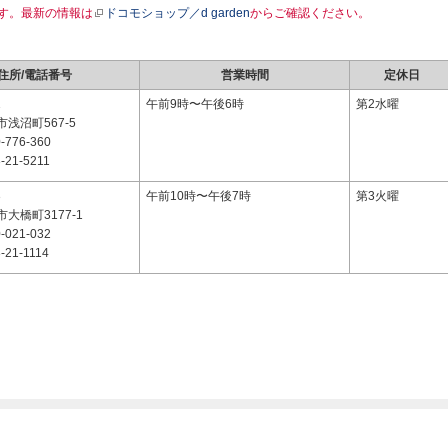
す。最新の情報は
ドコモショップ／d garden
からご確認ください。
住所/電話番号
営業時間
定休日
1
午前9時〜午後6時
第2水曜
浅沼町567-5
-776-360
-21-5211
3
午前10時〜午後7時
第3火曜
大橋町3177-1
-021-032
-21-1114