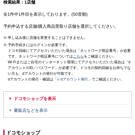
検索結果：1店舗
全1件中1件目を表示しております。(50音順)
予約申込する店舗/購入商品受取り店舗を選択してください。
申し込み後に店舗を変更することはできません。
予約手続きにはログインが必要です。
ドコモ回線にてアクセスいただいた場合は「ネットワーク暗証番号」が必要
です。ネットワーク暗証番号については
こちら
をご確認ください。
Wi-Fiまたはご自宅のインターネット環境にてアクセスいただいた場合は「d
アカウントのID／パスワード」が必要です。ドコモの契約回線をお持ちでな
い方も、dアカウントの発行が可能です。
dアカウントの発行・確認は「
dアカウント発行
」でご確認ください。
ドコモショップを表示
量販店などを表示
ドコモショップ