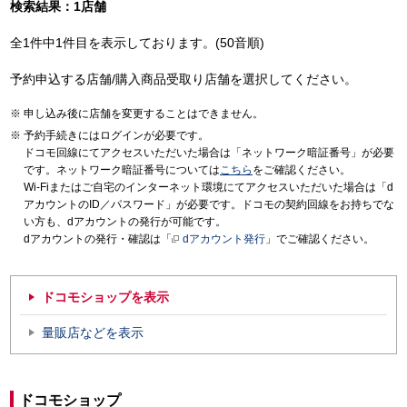
検索結果：1店舗
全1件中1件目を表示しております。(50音順)
予約申込する店舗/購入商品受取り店舗を選択してください。
申し込み後に店舗を変更することはできません。
予約手続きにはログインが必要です。
ドコモ回線にてアクセスいただいた場合は「ネットワーク暗証番号」が必要
です。ネットワーク暗証番号については
こちら
をご確認ください。
Wi-Fiまたはご自宅のインターネット環境にてアクセスいただいた場合は「d
アカウントのID／パスワード」が必要です。ドコモの契約回線をお持ちでな
い方も、dアカウントの発行が可能です。
dアカウントの発行・確認は「
dアカウント発行
」でご確認ください。
ドコモショップを表示
量販店などを表示
ドコモショップ