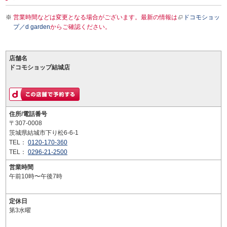
営業時間などは変更となる場合がございます。最新の情報は
ドコモショッ
プ／d garden
からご確認ください。
店舗名
ドコモショップ結城店
住所/電話番号
〒307-0008
茨城県結城市下り松6-6-1
TEL：
0120-170-360
TEL：
0296-21-2500
営業時間
午前10時〜午後7時
定休日
第3水曜