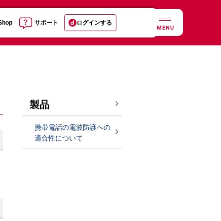
 Shop
サポート
ログインする
MENU
製品
携帯電話の電波防護への
適合性について