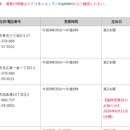
す。最新の情報は
ドコモショップ／d garden
からご確認ください。
住所/電話番号
営業時間
定休日
3
午前9時30分〜午後6時
第2水曜
東光十三条6-3-17
-370-885
-37-0101
1
午前9時30分〜午後6時
第2水曜
市末広東一条一丁目2-2
-370-680
-55-0211
4
午前9時30分〜午後6時
第2火曜
市四条通14丁目左1
-980-737
【臨時営業日の
-29-0001
お知らせ】
2026年8月11日
(火曜)