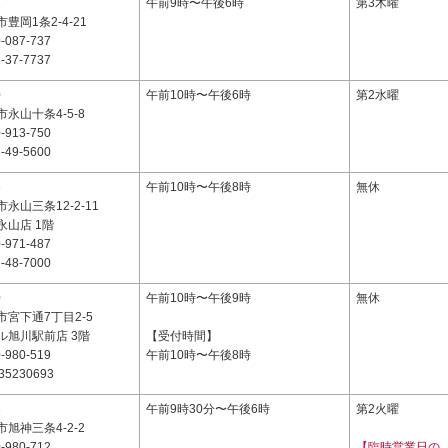
1
午前9時〜午後6時
第3木曜
豊岡1条2-4-21
-087-737
-37-7737
0
午前10時〜午後6時
第2水曜
永山十条4-5-8
-913-750
-49-5600
3
午前10時〜午後8時
無休
永山三条12-2-11
永山店 1階
-971-487
-48-7000
0
午前10時〜午後9時
無休
宮下通7丁目2-5
ル旭川駅前店 3階
【受付時間】
-980-519
午前10時〜午後8時
35230693
3
午前9時30分〜午後6時
第2火曜
旭神三条4-2-2
-980-712
【臨時営業日の