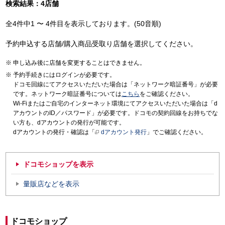
検索結果：4店舗
全4件中1 〜 4件目を表示しております。(50音順)
予約申込する店舗/購入商品受取り店舗を選択してください。
申し込み後に店舗を変更することはできません。
予約手続きにはログインが必要です。
ドコモ回線にてアクセスいただいた場合は「ネットワーク暗証番号」が必要
です。ネットワーク暗証番号については
こちら
をご確認ください。
Wi-Fiまたはご自宅のインターネット環境にてアクセスいただいた場合は「d
アカウントのID／パスワード」が必要です。ドコモの契約回線をお持ちでな
い方も、dアカウントの発行が可能です。
dアカウントの発行・確認は「
dアカウント発行
」でご確認ください。
ドコモショップを表示
量販店などを表示
ドコモショップ