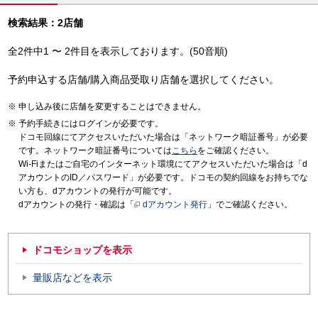
検索結果：2店舗
全2件中1 〜 2件目を表示しております。(50音順)
予約申込する店舗/購入商品受取り店舗を選択してください。
申し込み後に店舗を変更することはできません。
予約手続きにはログインが必要です。
ドコモ回線にてアクセスいただいた場合は「ネットワーク暗証番号」が必要
です。ネットワーク暗証番号については
こちら
をご確認ください。
Wi-Fiまたはご自宅のインターネット環境にてアクセスいただいた場合は「d
アカウントのID／パスワード」が必要です。ドコモの契約回線をお持ちでな
い方も、dアカウントの発行が可能です。
dアカウントの発行・確認は「
dアカウント発行
」でご確認ください。
ドコモショップを表示
量販店などを表示