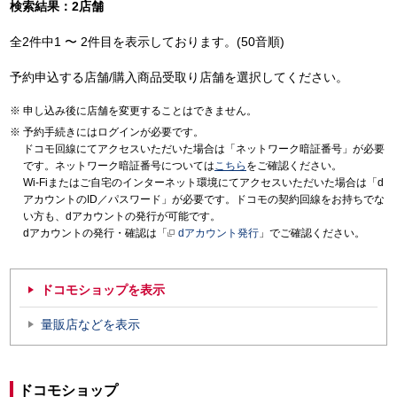
検索結果：2店舗
全2件中1 〜 2件目を表示しております。(50音順)
予約申込する店舗/購入商品受取り店舗を選択してください。
申し込み後に店舗を変更することはできません。
予約手続きにはログインが必要です。
ドコモ回線にてアクセスいただいた場合は「ネットワーク暗証番号」が必要
です。ネットワーク暗証番号については
こちら
をご確認ください。
Wi-Fiまたはご自宅のインターネット環境にてアクセスいただいた場合は「d
アカウントのID／パスワード」が必要です。ドコモの契約回線をお持ちでな
い方も、dアカウントの発行が可能です。
dアカウントの発行・確認は「
dアカウント発行
」でご確認ください。
ドコモショップを表示
量販店などを表示
ドコモショップ