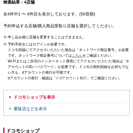
検索結果：4店舗
全4件中1 〜 4件目を表示しております。(50音順)
予約申込する店舗/購入商品受取り店舗を選択してください。
申し込み後に店舗を変更することはできません。
予約手続きにはログインが必要です。
ドコモ回線にてアクセスいただいた場合は「ネットワーク暗証番号」が必要
です。ネットワーク暗証番号については
こちら
をご確認ください。
Wi-Fiまたはご自宅のインターネット環境にてアクセスいただいた場合は「d
アカウントのID／パスワード」が必要です。ドコモの契約回線をお持ちでな
い方も、dアカウントの発行が可能です。
dアカウントの発行・確認は「
dアカウント発行
」でご確認ください。
ドコモショップを表示
量販店などを表示
ドコモショップ