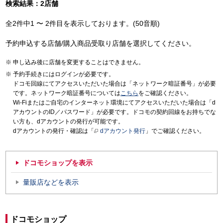
検索結果：2店舗
全2件中1 〜 2件目を表示しております。(50音順)
予約申込する店舗/購入商品受取り店舗を選択してください。
申し込み後に店舗を変更することはできません。
予約手続きにはログインが必要です。
ドコモ回線にてアクセスいただいた場合は「ネットワーク暗証番号」が必要
です。ネットワーク暗証番号については
こちら
をご確認ください。
Wi-Fiまたはご自宅のインターネット環境にてアクセスいただいた場合は「d
アカウントのID／パスワード」が必要です。ドコモの契約回線をお持ちでな
い方も、dアカウントの発行が可能です。
dアカウントの発行・確認は「
dアカウント発行
」でご確認ください。
ドコモショップを表示
量販店などを表示
ドコモショップ