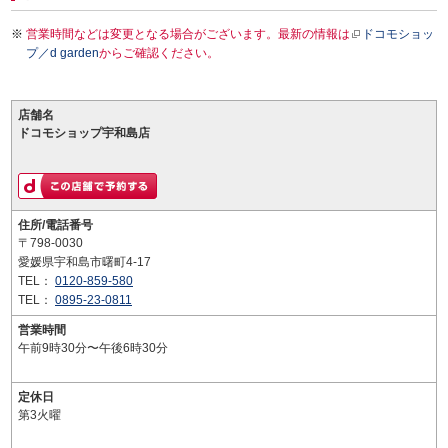
営業時間などは変更となる場合がございます。最新の情報は
ドコモショッ
プ／d garden
からご確認ください。
店舗名
ドコモショップ宇和島店
住所/電話番号
〒798-0030
愛媛県宇和島市曙町4-17
TEL：
0120-859-580
TEL：
0895-23-0811
営業時間
午前9時30分〜午後6時30分
定休日
第3火曜