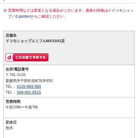
営業時間などは変更となる場合がございます。最新の情報は
ドコモショッ
プ／d garden
からご確認ください。
店舗名
ドコモショップエミフルMASAKI店
住所/電話番号
〒791-3120
愛媛県伊予郡松前町筒井850
TEL：
0120-969-384
TEL：
089-961-6515
営業時間
午前10時〜午後7時
定休日
無休