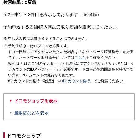
検索結果：2店舗
全2件中1 〜 2件目を表示しております。(50音順)
予約申込する店舗/購入商品受取り店舗を選択してください。
申し込み後に店舗を変更することはできません。
予約手続きにはログインが必要です。
ドコモ回線にてアクセスいただいた場合は「ネットワーク暗証番号」が必要
です。ネットワーク暗証番号については
こちら
をご確認ください。
Wi-Fiまたはご自宅のインターネット環境にてアクセスいただいた場合は「d
アカウントのID／パスワード」が必要です。ドコモの契約回線をお持ちでな
い方も、dアカウントの発行が可能です。
dアカウントの発行・確認は「
dアカウント発行
」でご確認ください。
ドコモショップを表示
量販店などを表示
ドコモショップ