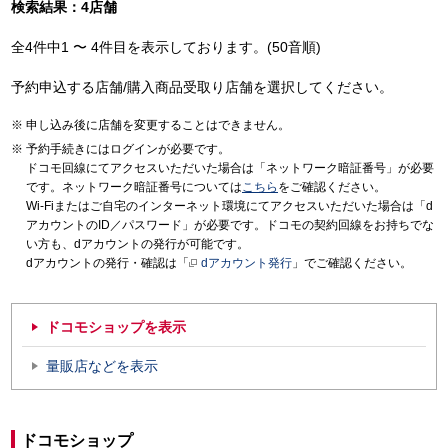
検索結果：4店舗
全4件中1 〜 4件目を表示しております。(50音順)
予約申込する店舗/購入商品受取り店舗を選択してください。
申し込み後に店舗を変更することはできません。
予約手続きにはログインが必要です。
ドコモ回線にてアクセスいただいた場合は「ネットワーク暗証番号」が必要
です。ネットワーク暗証番号については
こちら
をご確認ください。
Wi-Fiまたはご自宅のインターネット環境にてアクセスいただいた場合は「d
アカウントのID／パスワード」が必要です。ドコモの契約回線をお持ちでな
い方も、dアカウントの発行が可能です。
dアカウントの発行・確認は「
dアカウント発行
」でご確認ください。
ドコモショップを表示
量販店などを表示
ドコモショップ