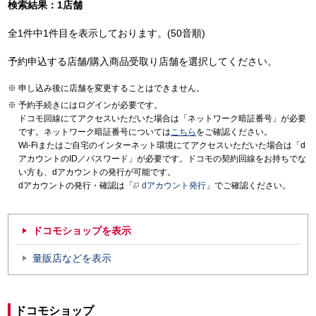
検索結果：1店舗
全1件中1件目を表示しております。(50音順)
予約申込する店舗/購入商品受取り店舗を選択してください。
申し込み後に店舗を変更することはできません。
予約手続きにはログインが必要です。
ドコモ回線にてアクセスいただいた場合は「ネットワーク暗証番号」が必要
です。ネットワーク暗証番号については
こちら
をご確認ください。
Wi-Fiまたはご自宅のインターネット環境にてアクセスいただいた場合は「d
アカウントのID／パスワード」が必要です。ドコモの契約回線をお持ちでな
い方も、dアカウントの発行が可能です。
dアカウントの発行・確認は「
dアカウント発行
」でご確認ください。
ドコモショップを表示
量販店などを表示
ドコモショップ