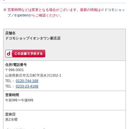
営業時間などは変更となる場合がございます。最新の情報は
ドコモショッ
プ／d garden
からご確認ください。
店舗名
ドコモショップイオンタウン新庄店
住所/電話番号
〒996-0001
山形県新庄市五日町字清水川1302-1
TEL：
0120-744-168
TEL：
0233-23-4168
営業時間
午前9時〜午後6時
定休日
第2水曜