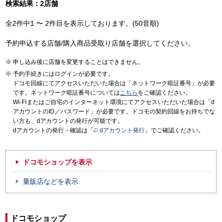
検索結果：2店舗
全2件中1 〜 2件目を表示しております。(50音順)
予約申込する店舗/購入商品受取り店舗を選択してください。
申し込み後に店舗を変更することはできません。
予約手続きにはログインが必要です。
ドコモ回線にてアクセスいただいた場合は「ネットワーク暗証番号」が必要
です。ネットワーク暗証番号については
こちら
をご確認ください。
Wi-Fiまたはご自宅のインターネット環境にてアクセスいただいた場合は「d
アカウントのID／パスワード」が必要です。ドコモの契約回線をお持ちでな
い方も、dアカウントの発行が可能です。
dアカウントの発行・確認は「
dアカウント発行
」でご確認ください。
ドコモショップを表示
量販店などを表示
ドコモショップ