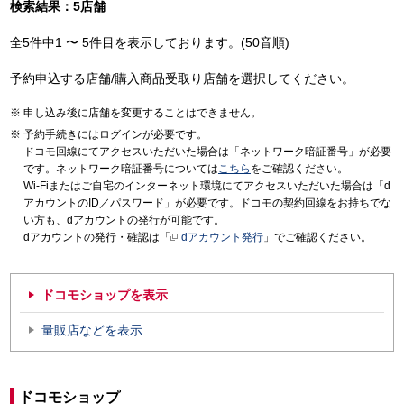
検索結果：5店舗
全5件中1 〜 5件目を表示しております。(50音順)
予約申込する店舗/購入商品受取り店舗を選択してください。
申し込み後に店舗を変更することはできません。
予約手続きにはログインが必要です。
ドコモ回線にてアクセスいただいた場合は「ネットワーク暗証番号」が必要
です。ネットワーク暗証番号については
こちら
をご確認ください。
Wi-Fiまたはご自宅のインターネット環境にてアクセスいただいた場合は「d
アカウントのID／パスワード」が必要です。ドコモの契約回線をお持ちでな
い方も、dアカウントの発行が可能です。
dアカウントの発行・確認は「
dアカウント発行
」でご確認ください。
ドコモショップを表示
量販店などを表示
ドコモショップ