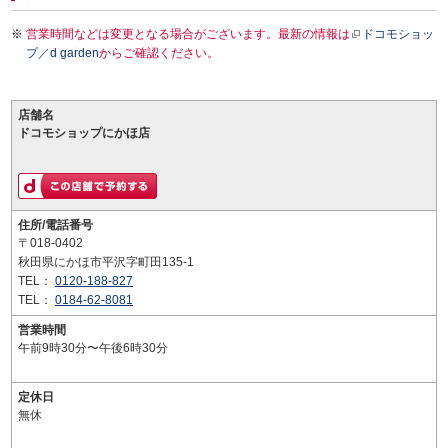
営業時間などは変更となる場合がございます。最新の情報は
ドコモショッ
プ／d garden
からご確認ください。
店舗名
ドコモショップにかほ店
住所/電話番号
〒018-0402
秋田県にかほ市平沢字町田135-1
TEL：
0120-188-827
TEL：
0184-62-8081
営業時間
午前9時30分〜午後6時30分
定休日
無休