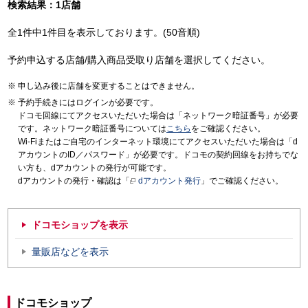
検索結果：1店舗
全1件中1件目を表示しております。(50音順)
予約申込する店舗/購入商品受取り店舗を選択してください。
申し込み後に店舗を変更することはできません。
予約手続きにはログインが必要です。
ドコモ回線にてアクセスいただいた場合は「ネットワーク暗証番号」が必要
です。ネットワーク暗証番号については
こちら
をご確認ください。
Wi-Fiまたはご自宅のインターネット環境にてアクセスいただいた場合は「d
アカウントのID／パスワード」が必要です。ドコモの契約回線をお持ちでな
い方も、dアカウントの発行が可能です。
dアカウントの発行・確認は「
dアカウント発行
」でご確認ください。
ドコモショップを表示
量販店などを表示
ドコモショップ