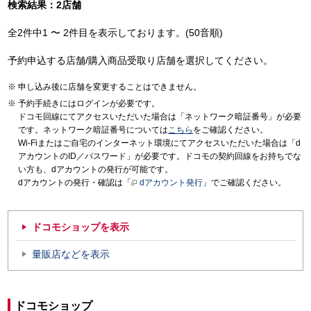
検索結果：2店舗
全2件中1 〜 2件目を表示しております。(50音順)
予約申込する店舗/購入商品受取り店舗を選択してください。
申し込み後に店舗を変更することはできません。
予約手続きにはログインが必要です。
ドコモ回線にてアクセスいただいた場合は「ネットワーク暗証番号」が必要
です。ネットワーク暗証番号については
こちら
をご確認ください。
Wi-Fiまたはご自宅のインターネット環境にてアクセスいただいた場合は「d
アカウントのID／パスワード」が必要です。ドコモの契約回線をお持ちでな
い方も、dアカウントの発行が可能です。
dアカウントの発行・確認は「
dアカウント発行
」でご確認ください。
ドコモショップを表示
量販店などを表示
ドコモショップ