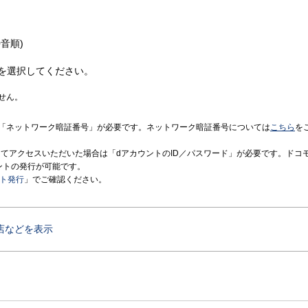
音順)
を選択してください。
せん。
「ネットワーク暗証番号」が必要です。ネットワーク暗証番号については
こちら
を
境にてアクセスいただいた場合は「dアカウントのID／パスワード」が必要です。ドコ
ントの発行が可能です。
ント発行
」でご確認ください。
店などを表示