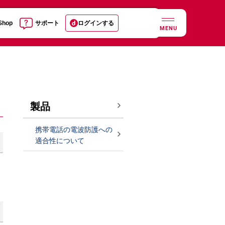
 Shop
サポート
ログインする
MENU
製品
携帯電話の電波防護への
適合性について