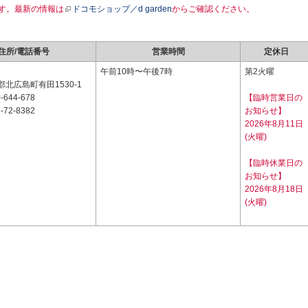
す。最新の情報は
ドコモショップ／d garden
からご確認ください。
住所/電話番号
営業時間
定休日
3
午前10時〜午後7時
第2火曜
北広島町有田1530-1
-644-678
【臨時営業日の
-72-8382
お知らせ】
2026年8月11日
(火曜)
【臨時休業日の
お知らせ】
2026年8月18日
(火曜)