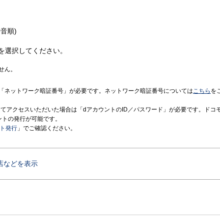
音順)
を選択してください。
せん。
「ネットワーク暗証番号」が必要です。ネットワーク暗証番号については
こちら
を
境にてアクセスいただいた場合は「dアカウントのID／パスワード」が必要です。ドコ
ントの発行が可能です。
ント発行
」でご確認ください。
店などを表示