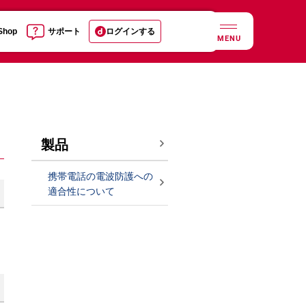
 Shop
サポート
ログインする
MENU
製品
携帯電話の電波防護への
適合性について