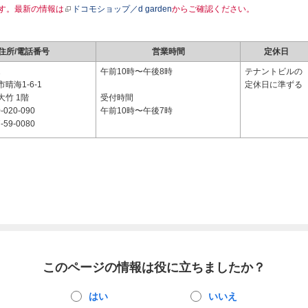
す。最新の情報は
ドコモショップ／d garden
からご確認ください。
住所/電話番号
営業時間
定休日
2
午前10時〜午後8時
テナントビルの
晴海1-6-1
定休日に準ずる
竹 1階
受付時間
-020-090
午前10時〜午後7時
-59-0080
このページの情報は役に立ちましたか？
はい
いいえ