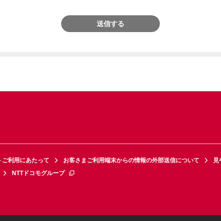
送信する
トご利用にあたって
お客さまご利用端末からの情報の外部送信について
見
NTTドコモグループ