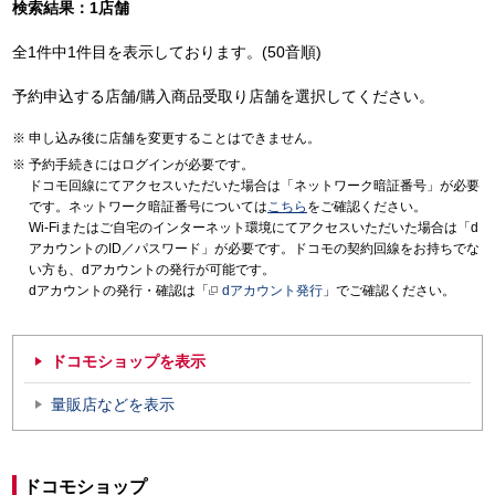
検索結果：1店舗
全1件中1件目を表示しております。(50音順)
予約申込する店舗/購入商品受取り店舗を選択してください。
申し込み後に店舗を変更することはできません。
予約手続きにはログインが必要です。
ドコモ回線にてアクセスいただいた場合は「ネットワーク暗証番号」が必要
です。ネットワーク暗証番号については
こちら
をご確認ください。
Wi-Fiまたはご自宅のインターネット環境にてアクセスいただいた場合は「d
アカウントのID／パスワード」が必要です。ドコモの契約回線をお持ちでな
い方も、dアカウントの発行が可能です。
dアカウントの発行・確認は「
dアカウント発行
」でご確認ください。
ドコモショップを表示
量販店などを表示
ドコモショップ