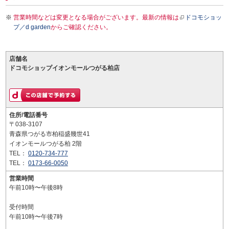
営業時間などは変更となる場合がございます。最新の情報は
ドコモショッ
プ／d garden
からご確認ください。
店舗名
ドコモショップイオンモールつがる柏店
住所/電話番号
〒038-3107
青森県つがる市柏稲盛幾世41
イオンモールつがる柏 2階
TEL：
0120-734-777
TEL：
0173-66-0050
営業時間
午前10時〜午後8時
受付時間
午前10時〜午後7時