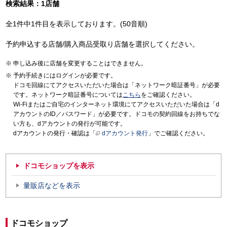
検索結果：1店舗
全1件中1件目を表示しております。(50音順)
予約申込する店舗/購入商品受取り店舗を選択してください。
申し込み後に店舗を変更することはできません。
予約手続きにはログインが必要です。
ドコモ回線にてアクセスいただいた場合は「ネットワーク暗証番号」が必要
です。ネットワーク暗証番号については
こちら
をご確認ください。
Wi-Fiまたはご自宅のインターネット環境にてアクセスいただいた場合は「d
アカウントのID／パスワード」が必要です。ドコモの契約回線をお持ちでな
い方も、dアカウントの発行が可能です。
dアカウントの発行・確認は「
dアカウント発行
」でご確認ください。
ドコモショップを表示
量販店などを表示
ドコモショップ