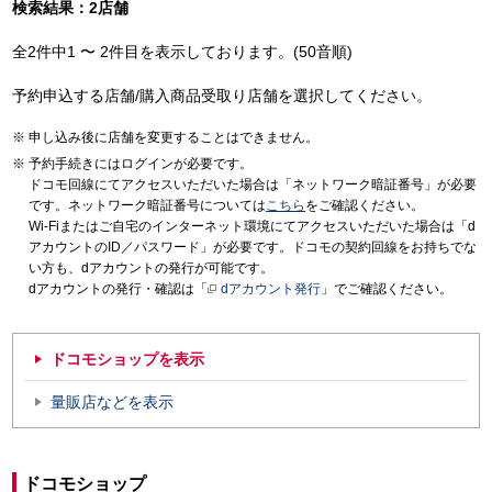
検索結果：2店舗
全2件中1 〜 2件目を表示しております。(50音順)
予約申込する店舗/購入商品受取り店舗を選択してください。
申し込み後に店舗を変更することはできません。
予約手続きにはログインが必要です。
ドコモ回線にてアクセスいただいた場合は「ネットワーク暗証番号」が必要
です。ネットワーク暗証番号については
こちら
をご確認ください。
Wi-Fiまたはご自宅のインターネット環境にてアクセスいただいた場合は「d
アカウントのID／パスワード」が必要です。ドコモの契約回線をお持ちでな
い方も、dアカウントの発行が可能です。
dアカウントの発行・確認は「
dアカウント発行
」でご確認ください。
ドコモショップを表示
量販店などを表示
ドコモショップ