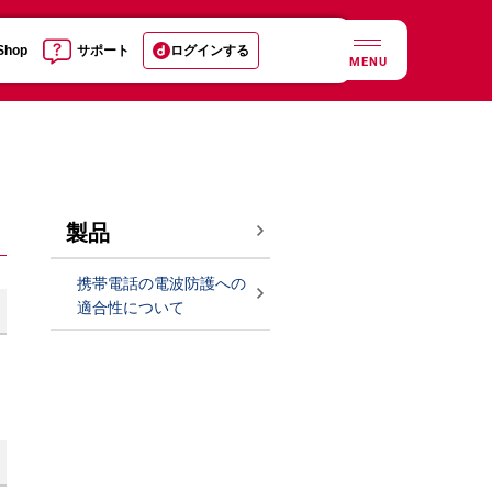
 Shop
サポート
ログインする
MENU
製品
携帯電話の電波防護への
適合性について