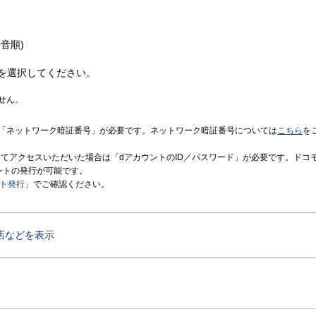
音順)
を選択してください。
せん。
「ネットワーク暗証番号」が必要です。ネットワーク暗証番号については
こちら
を
境にてアクセスいただいた場合は「dアカウントのID／パスワード」が必要です。ドコ
ントの発行が可能です。
ント発行
」でご確認ください。
店などを表示