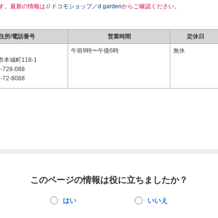
す。最新の情報は
ドコモショップ／d garden
からご確認ください。
住所/電話番号
営業時間
定休日
1
午前9時〜午後6時
無休
本城町118-1
-728-088
-72-8088
このページの情報は役に立ちましたか？
はい
いいえ