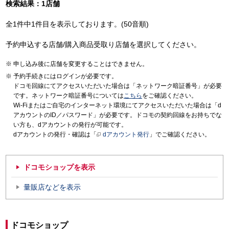
検索結果：1店舗
全1件中1件目を表示しております。(50音順)
予約申込する店舗/購入商品受取り店舗を選択してください。
申し込み後に店舗を変更することはできません。
予約手続きにはログインが必要です。
ドコモ回線にてアクセスいただいた場合は「ネットワーク暗証番号」が必要
です。ネットワーク暗証番号については
こちら
をご確認ください。
Wi-Fiまたはご自宅のインターネット環境にてアクセスいただいた場合は「d
アカウントのID／パスワード」が必要です。ドコモの契約回線をお持ちでな
い方も、dアカウントの発行が可能です。
dアカウントの発行・確認は「
dアカウント発行
」でご確認ください。
ドコモショップを表示
量販店などを表示
ドコモショップ