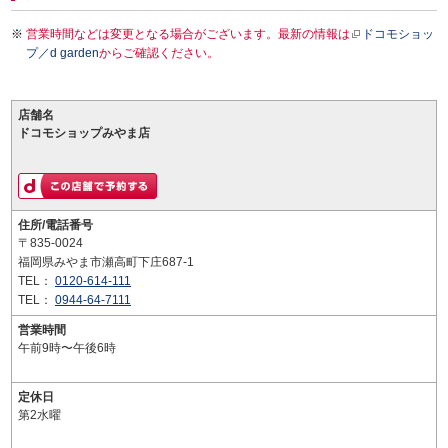
営業時間などは変更となる場合がございます。最新の情報は
ドコモショッ
プ／d garden
からご確認ください。
店舗名
ドコモショップみやま店
住所/電話番号
〒835-0024
福岡県みやま市瀬高町下庄687-1
TEL：
0120-614-111
TEL：
0944-64-7111
営業時間
午前9時〜午後6時
定休日
第2水曜