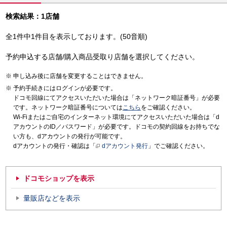
検索結果：1店舗
全1件中1件目を表示しております。(50音順)
予約申込する店舗/購入商品受取り店舗を選択してください。
申し込み後に店舗を変更することはできません。
予約手続きにはログインが必要です。
ドコモ回線にてアクセスいただいた場合は「ネットワーク暗証番号」が必要
です。ネットワーク暗証番号については
こちら
をご確認ください。
Wi-Fiまたはご自宅のインターネット環境にてアクセスいただいた場合は「d
アカウントのID／パスワード」が必要です。ドコモの契約回線をお持ちでな
い方も、dアカウントの発行が可能です。
dアカウントの発行・確認は「
dアカウント発行
」でご確認ください。
ドコモショップを表示
量販店などを表示