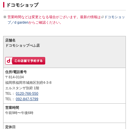
ドコモショップ
営業時間などは変更となる場合がございます。最新の情報は
ドコモショッ
プ／d garden
からご確認ください。
店舗名
ドコモショップべふ店
住所/電話番号
〒814-0104
福岡県福岡市城南区別府4-3-8
エルスタンザ別府 1階
TEL：
0120-766-550
TEL：
092-847-5799
営業時間
午前9時〜午後6時
定休日