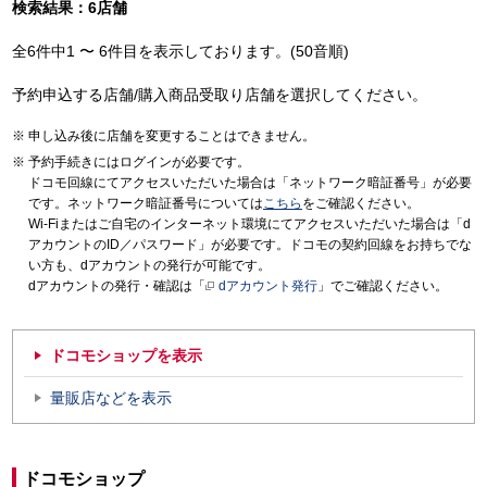
検索結果：6店舗
全6件中1 〜 6件目を表示しております。(50音順)
予約申込する店舗/購入商品受取り店舗を選択してください。
申し込み後に店舗を変更することはできません。
予約手続きにはログインが必要です。
ドコモ回線にてアクセスいただいた場合は「ネットワーク暗証番号」が必要
です。ネットワーク暗証番号については
こちら
をご確認ください。
Wi-Fiまたはご自宅のインターネット環境にてアクセスいただいた場合は「d
アカウントのID／パスワード」が必要です。ドコモの契約回線をお持ちでな
い方も、dアカウントの発行が可能です。
dアカウントの発行・確認は「
dアカウント発行
」でご確認ください。
ドコモショップを表示
量販店などを表示
ドコモショップ