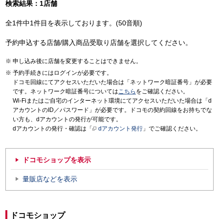
検索結果：1店舗
全1件中1件目を表示しております。(50音順)
予約申込する店舗/購入商品受取り店舗を選択してください。
申し込み後に店舗を変更することはできません。
予約手続きにはログインが必要です。
ドコモ回線にてアクセスいただいた場合は「ネットワーク暗証番号」が必要
です。ネットワーク暗証番号については
こちら
をご確認ください。
Wi-Fiまたはご自宅のインターネット環境にてアクセスいただいた場合は「d
アカウントのID／パスワード」が必要です。ドコモの契約回線をお持ちでな
い方も、dアカウントの発行が可能です。
dアカウントの発行・確認は「
dアカウント発行
」でご確認ください。
ドコモショップを表示
量販店などを表示
ドコモショップ