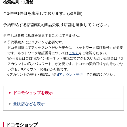
検索結果：1店舗
全1件中1件目を表示しております。(50音順)
予約申込する店舗/購入商品受取り店舗を選択してください。
申し込み後に店舗を変更することはできません。
予約手続きにはログインが必要です。
ドコモ回線にてアクセスいただいた場合は「ネットワーク暗証番号」が必要
です。ネットワーク暗証番号については
こちら
をご確認ください。
Wi-Fiまたはご自宅のインターネット環境にてアクセスいただいた場合は「d
アカウントのID／パスワード」が必要です。ドコモの契約回線をお持ちでな
い方も、dアカウントの発行が可能です。
dアカウントの発行・確認は「
dアカウント発行
」でご確認ください。
ドコモショップを表示
量販店などを表示
ドコモショップ