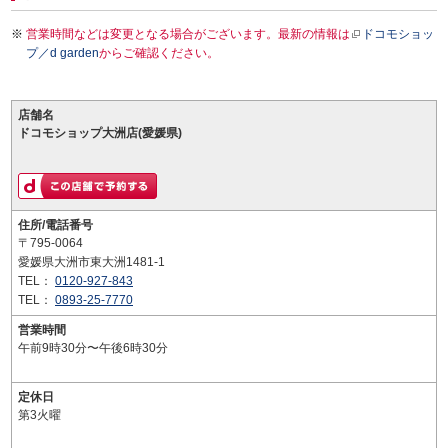
営業時間などは変更となる場合がございます。最新の情報は
ドコモショッ
プ／d garden
からご確認ください。
店舗名
ドコモショップ大洲店(愛媛県)
住所/電話番号
〒795-0064
愛媛県大洲市東大洲1481-1
TEL：
0120-927-843
TEL：
0893-25-7770
営業時間
午前9時30分〜午後6時30分
定休日
第3火曜