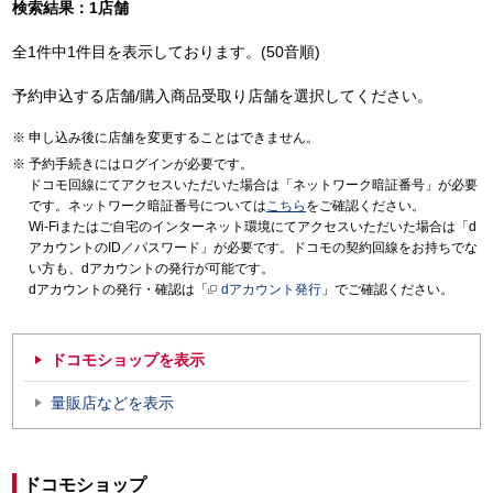
検索結果：1店舗
全1件中1件目を表示しております。(50音順)
予約申込する店舗/購入商品受取り店舗を選択してください。
申し込み後に店舗を変更することはできません。
予約手続きにはログインが必要です。
ドコモ回線にてアクセスいただいた場合は「ネットワーク暗証番号」が必要
です。ネットワーク暗証番号については
こちら
をご確認ください。
Wi-Fiまたはご自宅のインターネット環境にてアクセスいただいた場合は「d
アカウントのID／パスワード」が必要です。ドコモの契約回線をお持ちでな
い方も、dアカウントの発行が可能です。
dアカウントの発行・確認は「
dアカウント発行
」でご確認ください。
ドコモショップを表示
量販店などを表示
ドコモショップ