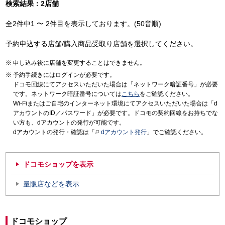
検索結果：2店舗
全2件中1 〜 2件目を表示しております。(50音順)
予約申込する店舗/購入商品受取り店舗を選択してください。
申し込み後に店舗を変更することはできません。
予約手続きにはログインが必要です。
ドコモ回線にてアクセスいただいた場合は「ネットワーク暗証番号」が必要
です。ネットワーク暗証番号については
こちら
をご確認ください。
Wi-Fiまたはご自宅のインターネット環境にてアクセスいただいた場合は「d
アカウントのID／パスワード」が必要です。ドコモの契約回線をお持ちでな
い方も、dアカウントの発行が可能です。
dアカウントの発行・確認は「
dアカウント発行
」でご確認ください。
ドコモショップを表示
量販店などを表示
ドコモショップ