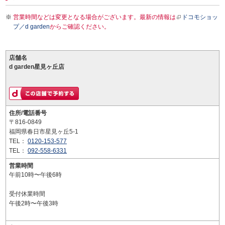
営業時間などは変更となる場合がございます。最新の情報は
ドコモショッ
プ／d garden
からご確認ください。
店舗名
d garden星見ヶ丘店
住所/電話番号
〒816-0849
福岡県春日市星見ヶ丘5-1
TEL：
0120-153-577
TEL：
092-558-6331
営業時間
午前10時〜午後6時
受付休業時間
午後2時〜午後3時