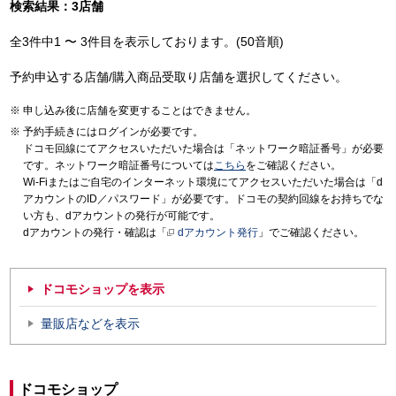
検索結果：3店舗
全3件中1 〜 3件目を表示しております。(50音順)
予約申込する店舗/購入商品受取り店舗を選択してください。
申し込み後に店舗を変更することはできません。
予約手続きにはログインが必要です。
ドコモ回線にてアクセスいただいた場合は「ネットワーク暗証番号」が必要
です。ネットワーク暗証番号については
こちら
をご確認ください。
Wi-Fiまたはご自宅のインターネット環境にてアクセスいただいた場合は「d
アカウントのID／パスワード」が必要です。ドコモの契約回線をお持ちでな
い方も、dアカウントの発行が可能です。
dアカウントの発行・確認は「
dアカウント発行
」でご確認ください。
ドコモショップを表示
量販店などを表示
ドコモショップ