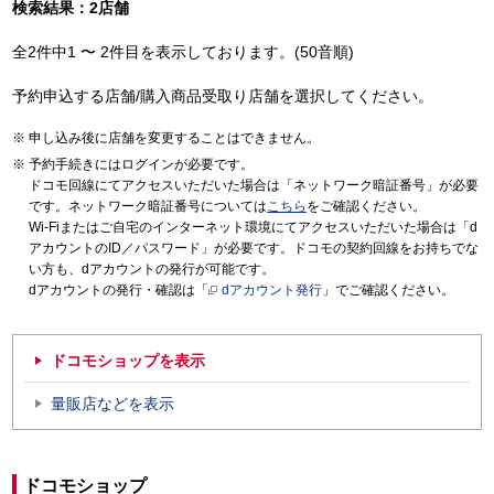
検索結果：2店舗
全2件中1 〜 2件目を表示しております。(50音順)
予約申込する店舗/購入商品受取り店舗を選択してください。
申し込み後に店舗を変更することはできません。
予約手続きにはログインが必要です。
ドコモ回線にてアクセスいただいた場合は「ネットワーク暗証番号」が必要
です。ネットワーク暗証番号については
こちら
をご確認ください。
Wi-Fiまたはご自宅のインターネット環境にてアクセスいただいた場合は「d
アカウントのID／パスワード」が必要です。ドコモの契約回線をお持ちでな
い方も、dアカウントの発行が可能です。
dアカウントの発行・確認は「
dアカウント発行
」でご確認ください。
ドコモショップを表示
量販店などを表示
ドコモショップ