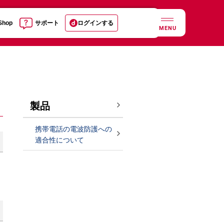
 Shop
サポート
ログインする
MENU
製品
携帯電話の電波防護への
適合性について