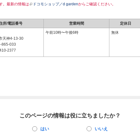
す。最新の情報は
ドコモショップ／d garden
からご確認ください。
住所/電話番号
営業時間
定休日
1
午前10時〜午後6時
無休
天神4-13-30
-865-033
410-2377
このページの情報は役に立ちましたか？
はい
いいえ