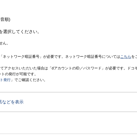
音順)
を選択してください。
せん。
「ネットワーク暗証番号」が必要です。ネットワーク暗証番号については
こちら
を
境にてアクセスいただいた場合は「dアカウントのID／パスワード」が必要です。ドコ
ントの発行が可能です。
ント発行
」でご確認ください。
店などを表示