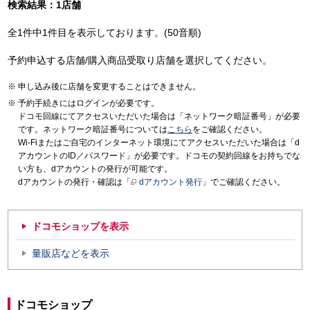
検索結果：1店舗
全1件中1件目を表示しております。(50音順)
予約申込する店舗/購入商品受取り店舗を選択してください。
申し込み後に店舗を変更することはできません。
予約手続きにはログインが必要です。
ドコモ回線にてアクセスいただいた場合は「ネットワーク暗証番号」が必要
です。ネットワーク暗証番号については
こちら
をご確認ください。
Wi-Fiまたはご自宅のインターネット環境にてアクセスいただいた場合は「d
アカウントのID／パスワード」が必要です。ドコモの契約回線をお持ちでな
い方も、dアカウントの発行が可能です。
dアカウントの発行・確認は「
dアカウント発行
」でご確認ください。
ドコモショップを表示
量販店などを表示
ドコモショップ