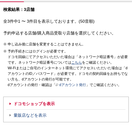
検索結果：3店舗
全3件中1 〜 3件目を表示しております。(50音順)
予約申込する店舗/購入商品受取り店舗を選択してください。
申し込み後に店舗を変更することはできません。
予約手続きにはログインが必要です。
ドコモ回線にてアクセスいただいた場合は「ネットワーク暗証番号」が必要
です。ネットワーク暗証番号については
こちら
をご確認ください。
Wi-Fiまたはご自宅のインターネット環境にてアクセスいただいた場合は「d
アカウントのID／パスワード」が必要です。ドコモの契約回線をお持ちでな
い方も、dアカウントの発行が可能です。
dアカウントの発行・確認は「
dアカウント発行
」でご確認ください。
ドコモショップを表示
量販店などを表示