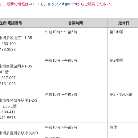
す。最新の情報は
ドコモショップ／d garden
からご確認ください。
住所/電話番号
営業時間
定休日
5
午前10時〜午後6時
第2水曜
博多区山王1-1-35
-263-100
473-3633
4
午前10時〜午後6時
第2水曜
博多区諸岡3-1-35
st 1階
-817-007
513-1025
6
午前10時〜午後7時
第2・第4水曜
博多区博多駅南1-2-3
一ビル 1階
-680-411
471-5575
2
午前10時〜午後9時
無休
市博多区博多駅中央街9-