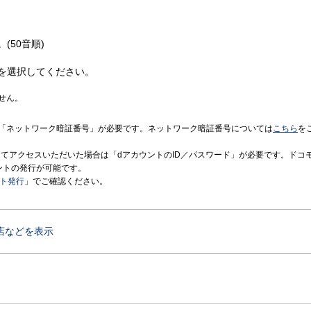
(50音順)
を選択してください。
せん。
「ネットワーク暗証番号」が必要です。ネットワーク暗証番号については
こちら
を
境にてアクセスいただいた場合は「dアカウントのID／パスワード」が必要です。ドコ
ントの発行が可能です。
ント発行
」でご確認ください。
店などを表示