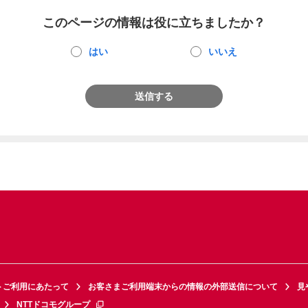
このページの情報は役に立ちましたか？
はい
いいえ
送信する
トご利用にあたって
お客さまご利用端末からの情報の外部送信について
見
NTTドコモグループ