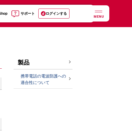
 Shop
サポート
ログインする
MENU
製品
携帯電話の電波防護への
適合性について