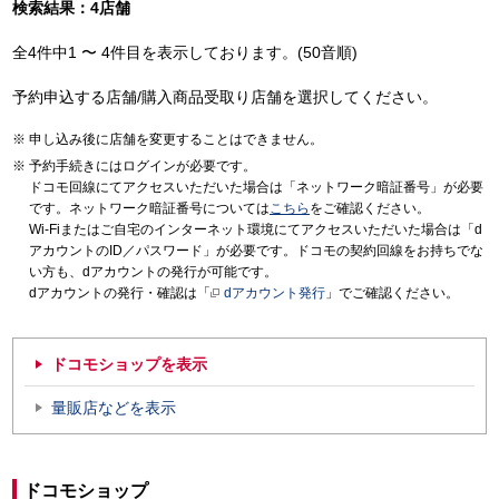
検索結果：4店舗
全4件中1 〜 4件目を表示しております。(50音順)
予約申込する店舗/購入商品受取り店舗を選択してください。
申し込み後に店舗を変更することはできません。
予約手続きにはログインが必要です。
ドコモ回線にてアクセスいただいた場合は「ネットワーク暗証番号」が必要
です。ネットワーク暗証番号については
こちら
をご確認ください。
Wi-Fiまたはご自宅のインターネット環境にてアクセスいただいた場合は「d
アカウントのID／パスワード」が必要です。ドコモの契約回線をお持ちでな
い方も、dアカウントの発行が可能です。
dアカウントの発行・確認は「
dアカウント発行
」でご確認ください。
ドコモショップを表示
量販店などを表示
ドコモショップ