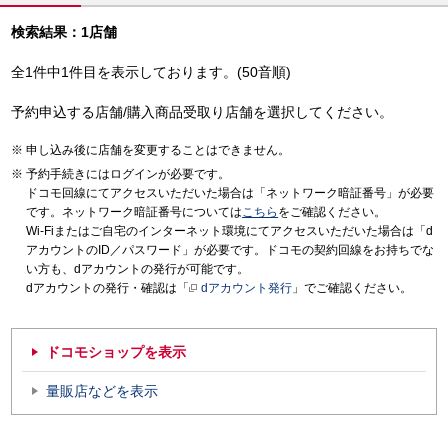
検索結果：1店舗
全1件中1件目を表示しております。(50音順)
予約申込する店舗/購入商品受取り店舗を選択してください。
申し込み後に店舗を変更することはできません。
予約手続きにはログインが必要です。
ドコモ回線にてアクセスいただいた場合は「ネットワーク暗証番号」が必要
です。ネットワーク暗証番号については
こちら
をご確認ください。
Wi-Fiまたはご自宅のインターネット環境にてアクセスいただいた場合は「d
アカウントのID／パスワード」が必要です。ドコモの契約回線をお持ちでな
い方も、dアカウントの発行が可能です。
dアカウントの発行・確認は「
dアカウント発行
」でご確認ください。
ドコモショップを表示
量販店などを表示