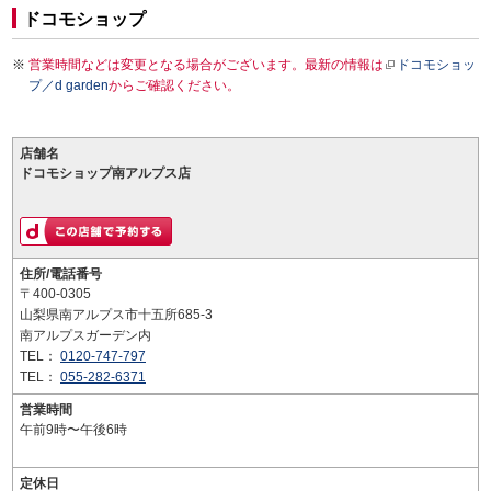
ドコモショップ
営業時間などは変更となる場合がございます。最新の情報は
ドコモショッ
プ／d garden
からご確認ください。
店舗名
ドコモショップ南アルプス店
住所/電話番号
〒400-0305
山梨県南アルプス市十五所685-3
南アルプスガーデン内
TEL：
0120-747-797
TEL：
055-282-6371
営業時間
午前9時〜午後6時
定休日