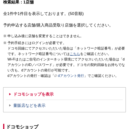
検索結果：1店舗
全1件中1件目を表示しております。(50音順)
予約申込する店舗/購入商品受取り店舗を選択してください。
申し込み後に店舗を変更することはできません。
予約手続きにはログインが必要です。
ドコモ回線にてアクセスいただいた場合は「ネットワーク暗証番号」が必要
です。ネットワーク暗証番号については
こちら
をご確認ください。
Wi-Fiまたはご自宅のインターネット環境にてアクセスいただいた場合は「d
アカウントのID／パスワード」が必要です。ドコモの契約回線をお持ちでな
い方も、dアカウントの発行が可能です。
dアカウントの発行・確認は「
dアカウント発行
」でご確認ください。
ドコモショップを表示
量販店などを表示
ドコモショップ