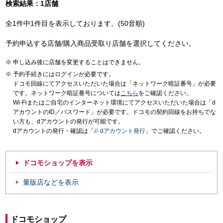
検索結果：1店舗
全1件中1件目を表示しております。(50音順)
予約申込する店舗/購入商品受取り店舗を選択してください。
申し込み後に店舗を変更することはできません。
予約手続きにはログインが必要です。
ドコモ回線にてアクセスいただいた場合は「ネットワーク暗証番号」が必要
です。ネットワーク暗証番号については
こちら
をご確認ください。
Wi-Fiまたはご自宅のインターネット環境にてアクセスいただいた場合は「d
アカウントのID／パスワード」が必要です。ドコモの契約回線をお持ちでな
い方も、dアカウントの発行が可能です。
dアカウントの発行・確認は「
dアカウント発行
」でご確認ください。
ドコモショップを表示
量販店などを表示
ドコモショップ