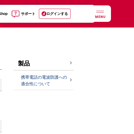
 Shop
サポート
ログインする
MENU
製品
携帯電話の電波防護への
適合性について