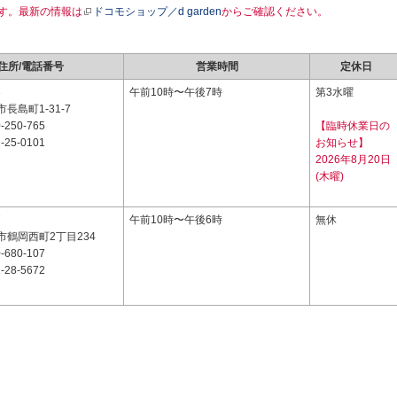
す。最新の情報は
ドコモショップ／d garden
からご確認ください。
住所/電話番号
営業時間
定休日
3
午前10時〜午後7時
第3水曜
長島町1-31-7
-250-765
【臨時休業日の
-25-0101
お知らせ】
2026年8月20日
(木曜)
7
午前10時〜午後6時
無休
市鶴岡西町2丁目234
-680-107
-28-5672