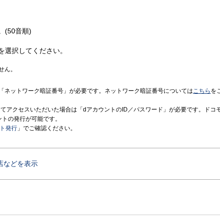
(50音順)
を選択してください。
せん。
「ネットワーク暗証番号」が必要です。ネットワーク暗証番号については
こちら
を
境にてアクセスいただいた場合は「dアカウントのID／パスワード」が必要です。ドコ
ントの発行が可能です。
ント発行
」でご確認ください。
店などを表示