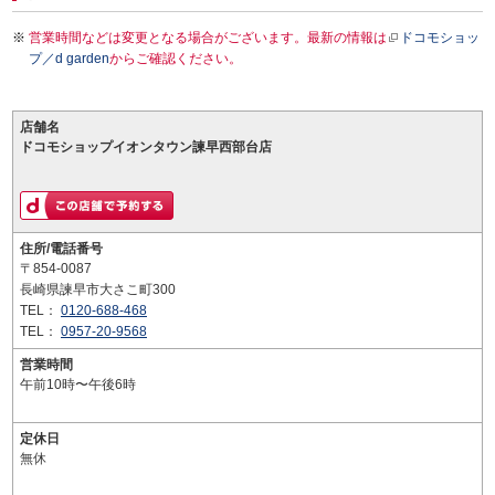
営業時間などは変更となる場合がございます。最新の情報は
ドコモショッ
プ／d garden
からご確認ください。
店舗名
ドコモショップイオンタウン諫早西部台店
住所/電話番号
〒854-0087
長崎県諫早市大さこ町300
TEL：
0120-688-468
TEL：
0957-20-9568
営業時間
午前10時〜午後6時
定休日
無休