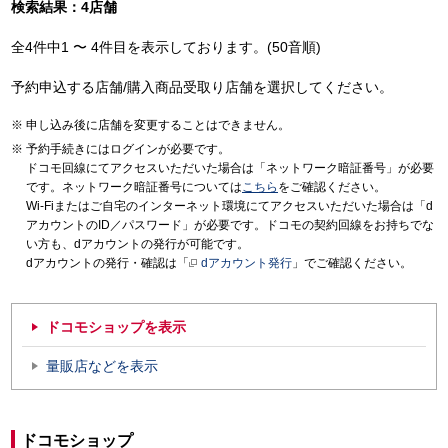
検索結果：4店舗
全4件中1 〜 4件目を表示しております。(50音順)
予約申込する店舗/購入商品受取り店舗を選択してください。
申し込み後に店舗を変更することはできません。
予約手続きにはログインが必要です。
ドコモ回線にてアクセスいただいた場合は「ネットワーク暗証番号」が必要
です。ネットワーク暗証番号については
こちら
をご確認ください。
Wi-Fiまたはご自宅のインターネット環境にてアクセスいただいた場合は「d
アカウントのID／パスワード」が必要です。ドコモの契約回線をお持ちでな
い方も、dアカウントの発行が可能です。
dアカウントの発行・確認は「
dアカウント発行
」でご確認ください。
ドコモショップを表示
量販店などを表示
ドコモショップ