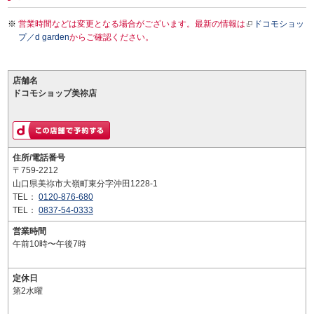
営業時間などは変更となる場合がございます。最新の情報は
ドコモショッ
プ／d garden
からご確認ください。
店舗名
ドコモショップ美祢店
住所/電話番号
〒759-2212
山口県美祢市大嶺町東分字沖田1228-1
TEL：
0120-876-680
TEL：
0837-54-0333
営業時間
午前10時〜午後7時
定休日
第2水曜