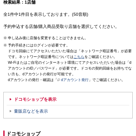
検索結果：1店舗
全1件中1件目を表示しております。(50音順)
予約申込する店舗/購入商品受取り店舗を選択してください。
申し込み後に店舗を変更することはできません。
予約手続きにはログインが必要です。
ドコモ回線にてアクセスいただいた場合は「ネットワーク暗証番号」が必要
です。ネットワーク暗証番号については
こちら
をご確認ください。
Wi-Fiまたはご自宅のインターネット環境にてアクセスいただいた場合は「d
アカウントのID／パスワード」が必要です。ドコモの契約回線をお持ちでな
い方も、dアカウントの発行が可能です。
dアカウントの発行・確認は「
dアカウント発行
」でご確認ください。
ドコモショップを表示
量販店などを表示
ドコモショップ