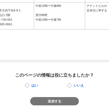
1
午前10時〜午後8時
テナントビルの
大内千坊6-9-1
定休日に準ずる
口 2階
受付時間
-730-661
午前10時〜午後7時
995-0661
このページの情報は役に立ちましたか？
はい
いいえ
送信する