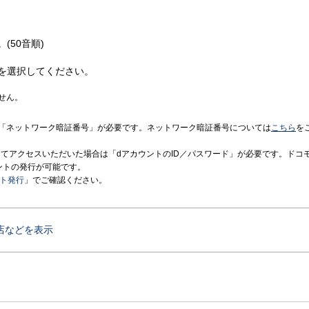
(50音順)
を選択してください。
せん。
「ネットワーク暗証番号」が必要です。ネットワーク暗証番号については
こちら
を
境にてアクセスいただいた場合は「dアカウントのID／パスワード」が必要です。ドコ
ントの発行が可能です。
ント発行
」でご確認ください。
店などを表示