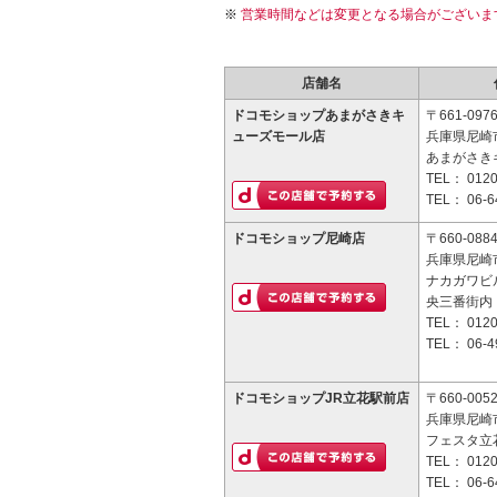
営業時間などは変更となる場合がございま
店舗名
ドコモショップあまがさきキ
〒661-097
ューズモール店
兵庫県尼崎市
あまがさき
TEL：
0120
TEL：
06-6
ドコモショップ尼崎店
〒660-088
兵庫県尼崎市
ナカガワビ
央三番街内
TEL：
0120
TEL：
06-4
ドコモショップJR立花駅前店
〒660-005
兵庫県尼崎市
フェスタ立花
TEL：
0120
TEL：
06-6