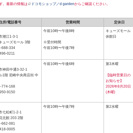
す。最新の情報は
ドコモショップ／d garden
からご確認ください。
住所/電話番号
営業時間
定休日
6
午前10時〜午後8時
キューズモール
潮江1-3-1
休館日
キューズモール 3階
※受付時間
-688-334
午前10時〜午後7時
496-0211
4
午前10時〜午後6時
第3木曜
神田中通3-32-1
ル1階 尼崎中央商店街 中
【臨時営業日の
お知らせ】
-774-168
2026年8月20日
950-9150
(木曜)
2
午前10時〜午後7時
第2水曜
七松町1-2-1
北館 203 2階
-662-081
418-0005