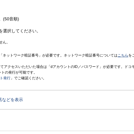
(50音順)
を選択してください。
せん。
「ネットワーク暗証番号」が必要です。ネットワーク暗証番号については
こちら
を
境にてアクセスいただいた場合は「dアカウントのID／パスワード」が必要です。ドコ
ントの発行が可能です。
ント発行
」でご確認ください。
店などを表示