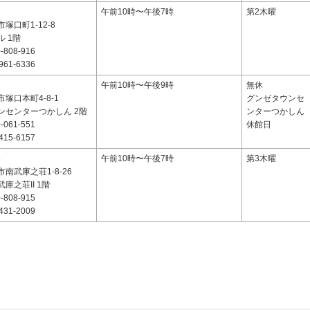
2
午前10時〜午後7時
第2木曜
塚口町1-12-8
 1階
-808-916
961-6336
1
午前10時〜午後9時
無休
塚口本町4-8-1
グンゼタウンセ
ンセンターつかしん 2階
ンターつかしん
-061-551
休館日
415-6157
3
午前10時〜午後7時
第3木曜
南武庫之荘1-8-26
庫之荘II 1階
-808-915
431-2009