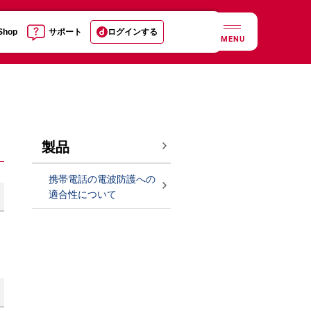
 Shop
サポート
ログインする
MENU
製品
携帯電話の電波防護への
適合性について