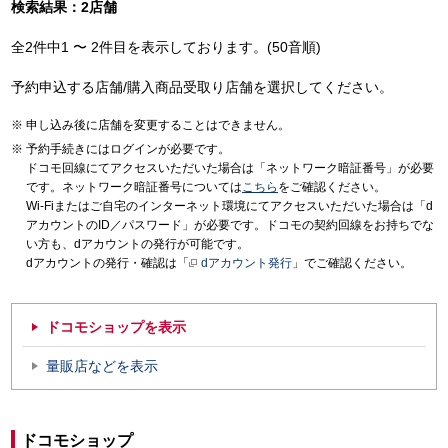
検索結果：2店舗
全2件中1 〜 2件目を表示しております。(50音順)
予約申込する店舗/購入商品受取り店舗を選択してください。
申し込み後に店舗を変更することはできません。
予約手続きにはログインが必要です。
ドコモ回線にてアクセスいただいた場合は「ネットワーク暗証番号」が必要
です。ネットワーク暗証番号については
こちら
をご確認ください。
Wi-Fiまたはご自宅のインターネット環境にてアクセスいただいた場合は「d
アカウントのID／パスワード」が必要です。ドコモの契約回線をお持ちでな
い方も、dアカウントの発行が可能です。
dアカウントの発行・確認は「
dアカウント発行
」でご確認ください。
ドコモショップを表示
量販店などを表示
ドコモショップ